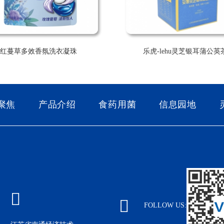
红蔓草多效香氛洗衣凝珠
乐虎-lehu灵芝银耳蒲公英
聚焦
产品介绍
食药用菌
信息园地
FOLLOW US: