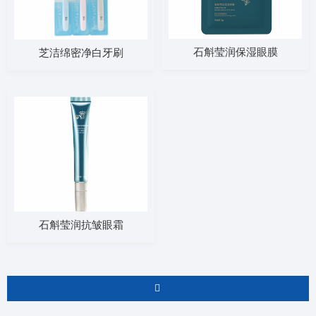
石斛莹润保湿眼膜
芝洁绵密净白牙刷
石斛莹润抗皱眼霜