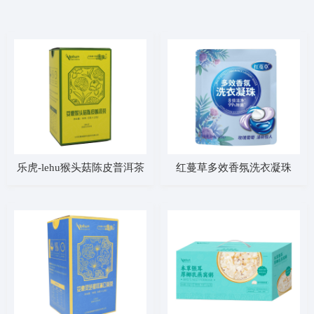
乐虎-lehu猴头菇陈皮普洱茶
红蔓草多效香氛洗衣凝珠