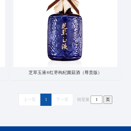
芝草玉液®红枣枸杞菌菇酒（尊贵版）
上一页
1
下一页
转至第