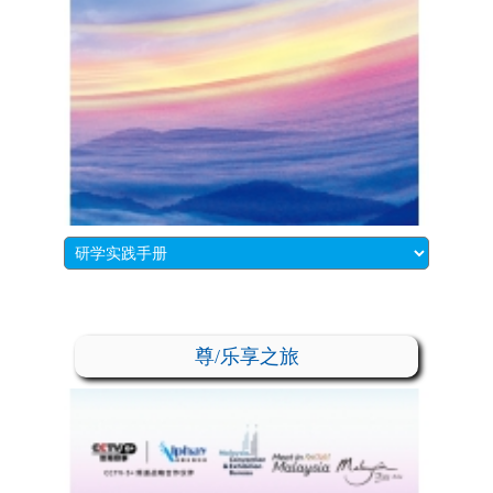
尊/乐享之旅